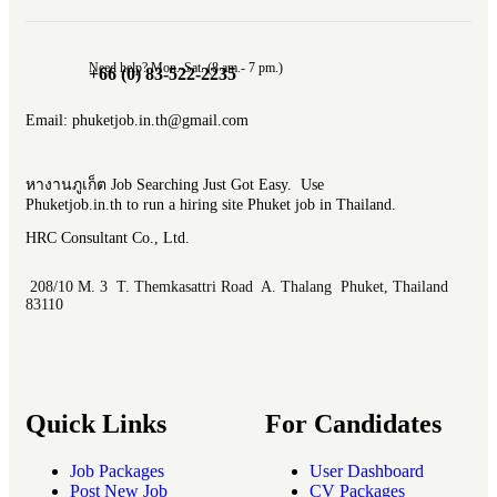
Need help? Mon.-Sat. (8 am.- 7 pm.)
+66 (0) 83-522-2235
Email: phuketjob.in.th@gmail.com
หางานภูเก็ต Job Searching Just Got Easy. Use
Phuketjob.in.th to run a hiring site Phuket job in Thailand.
HRC Consultant Co., Ltd.
208/10 M. 3 T. Themkasattri Road A. Thalang Phuket, Thailand
83110
Quick Links
For Candidates
Job Packages
User Dashboard
Post New Job
CV Packages